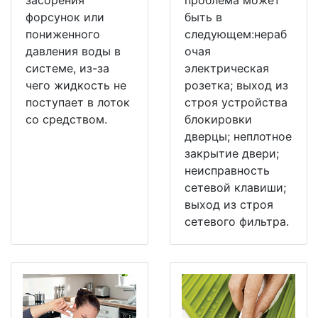
засорения
проблема может
форсунок или
быть в
пониженного
следующем:нераб
давления воды в
очая
системе, из-за
электрическая
чего жидкость не
розетка; выход из
поступает в лоток
строя устройства
со средством.
блокировки
дверцы; неплотное
закрытие двери;
неисправность
сетевой клавиши;
выход из строя
сетевого фильтра.