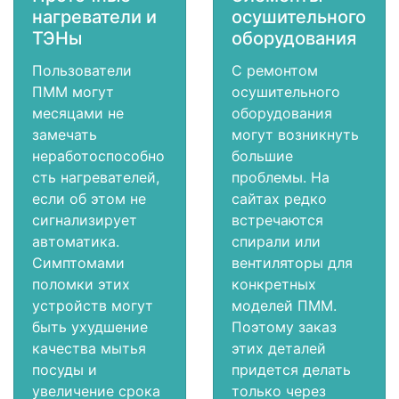
нагреватели и
осушительного
ТЭНы
оборудования
Пользователи
С ремонтом
ПММ могут
осушительного
месяцами не
оборудования
замечать
могут возникнуть
неработоспособно
большие
сть нагревателей,
проблемы. На
если об этом не
сайтах редко
сигнализирует
встречаются
автоматика.
спирали или
Симптомами
вентиляторы для
поломки этих
конкретных
устройств могут
моделей ПММ.
быть ухудшение
Поэтому заказ
качества мытья
этих деталей
посуды и
придется делать
увеличение срока
только через