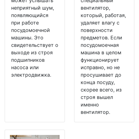
может услышать
специальный
неприятный шум,
вентилятор,
появляющийся
который, работая,
при работе
удаляет влагу с
посудомоечной
поверхности
машины. Это
предметов. Если
свидетельствует о
посудомоечная
выходе из строя
машина в целом
подшипников
функционирует
насоса или
исправно, но не
электродвижка.
просушивает до
конца посуду,
скорее всего, из
строя вышел
именно
вентилятор.