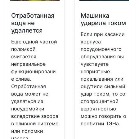
Отработанная
Машинка
вода не
ударила током
удаляется
Если при касании
Еще одной частой
корпуса
поломкой
посудомоечного
считается
оборудования вы
неправильное
чувствуете
функционировани
неприятные
е слива.
покалывания или
Отработанная
ощутили сильный
вода может не
удар током, то со
удаляться из
стопроцентной
посудомойки
вероятностью
вследствие засора
можно говорить о
в сливной системе
пробитии ТЭНа.
или поломки
насоса.