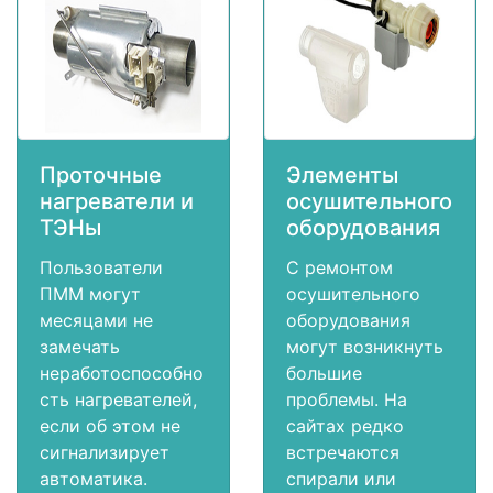
Проточные
Элементы
нагреватели и
осушительного
ТЭНы
оборудования
Пользователи
С ремонтом
ПММ могут
осушительного
месяцами не
оборудования
замечать
могут возникнуть
неработоспособно
большие
сть нагревателей,
проблемы. На
если об этом не
сайтах редко
сигнализирует
встречаются
автоматика.
спирали или