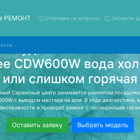
на РЕМОНТ
Отвечаем на вопросы
Запчасти д
ости
нт посудомоечных машин C
DW600W с вывозом в серв
домоечных машин Comfee CDW600W с вывозом в серви
- с помощью нашей бесплатной услуги, специалист заб
ю машину для дальнейшего более детального ремонта
монта останется неизменно при возвращении видеотех
Оставить заявку
Выбрать модель