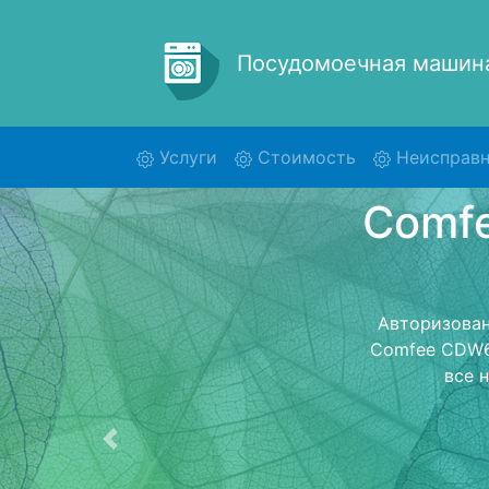
Посудомоечная маши
(current)
Услуги
Стоимость
Неисправн
Ремо
C
Ремонт посу
обратно 
посудомоечну
стоимость ре
Предыдущая