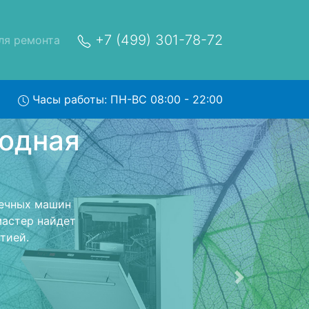
+7 (499) 301-78-72
ля ремонта
Часы работы: ПН-ВС 08:00 - 22:00
omfee
ис
сный центр и
ерет Вашу
. Оговоренная
ники обратно.
Следующая