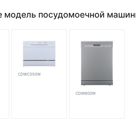
е модель посудомоечной машин
CDWC550W
CDW600W