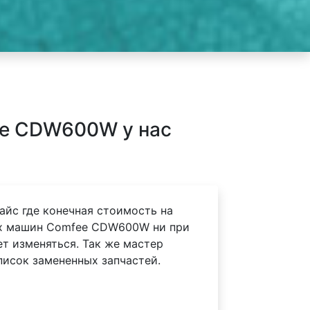
e CDW600W у нас
айс где конечная стоимость на
х машин Comfee CDW600W ни при
ет изменяться. Так же мастер
писок замененных запчастей.