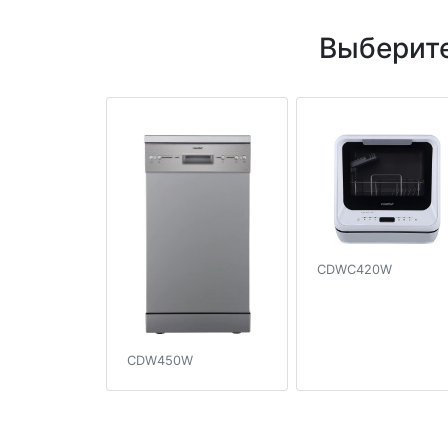
Выберит
CDWC420W
CDW450W