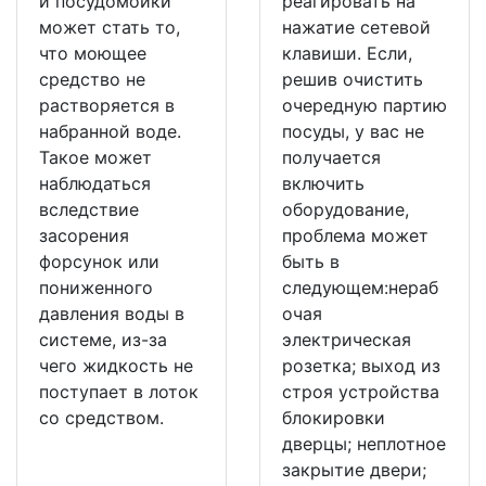
и посудомойки
реагировать на
может стать то,
нажатие сетевой
что моющее
клавиши. Если,
средство не
решив очистить
растворяется в
очередную партию
набранной воде.
посуды, у вас не
Такое может
получается
наблюдаться
включить
вследствие
оборудование,
засорения
проблема может
форсунок или
быть в
пониженного
следующем:нераб
давления воды в
очая
системе, из-за
электрическая
чего жидкость не
розетка; выход из
поступает в лоток
строя устройства
со средством.
блокировки
дверцы; неплотное
закрытие двери;