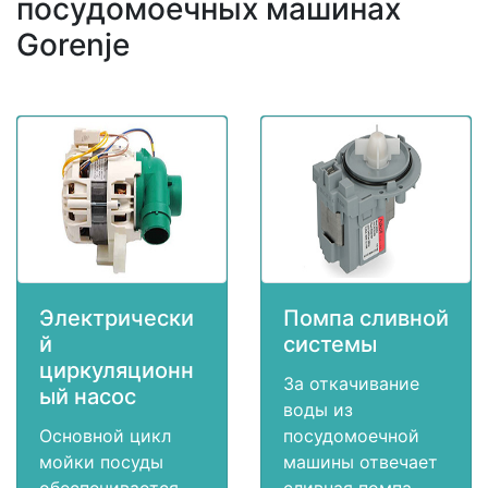
посудомоечных машинах
Gorenje
Электрически
Помпа сливной
й
системы
циркуляционн
За откачивание
ый насос
воды из
Основной цикл
посудомоечной
мойки посуды
машины отвечает
обеспечивается
сливная помпа.