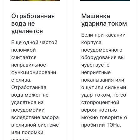
Отработанная
Машинка
вода не
ударила током
удаляется
Если при касании
Еще одной частой
корпуса
поломкой
посудомоечного
считается
оборудования вы
неправильное
чувствуете
функционировани
неприятные
е слива.
покалывания или
Отработанная
ощутили сильный
вода может не
удар током, то со
удаляться из
стопроцентной
посудомойки
вероятностью
вследствие засора
можно говорить о
в сливной системе
пробитии ТЭНа.
или поломки
насоса.