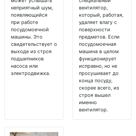
может услышать
специальный
неприятный шум,
вентилятор,
появляющийся
который, работая,
при работе
удаляет влагу с
посудомоечной
поверхности
машины. Это
предметов. Если
свидетельствует о
посудомоечная
выходе из строя
машина в целом
подшипников
функционирует
насоса или
исправно, но не
электродвижка.
просушивает до
конца посуду,
скорее всего, из
строя вышел
именно
вентилятор.