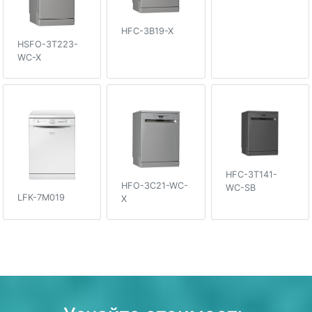
HFC-3B19-X
HSFO-3T223-
WC-X
HFC-3T141-
HFO-3C21-WC-
WC-SB
LFK-7M019
X