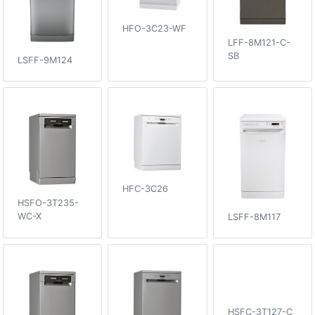
HFO-3C23-WF
LFF-8M121-C-
SB
LSFF-9M124
HFC-3C26
HSFO-3T235-
WC-X
LSFF-8M117
HSFC-3T127-C