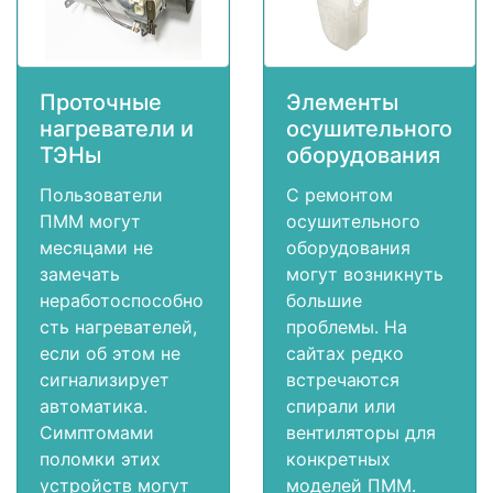
Проточные
Элементы
нагреватели и
осушительного
ТЭНы
оборудования
Пользователи
С ремонтом
ПММ могут
осушительного
месяцами не
оборудования
замечать
могут возникнуть
неработоспособно
большие
сть нагревателей,
проблемы. На
если об этом не
сайтах редко
сигнализирует
встречаются
автоматика.
спирали или
Симптомами
вентиляторы для
поломки этих
конкретных
устройств могут
моделей ПММ.