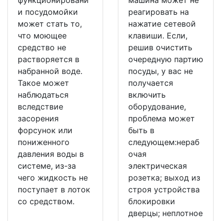
функционировани
машина может не
и посудомойки
реагировать на
может стать то,
нажатие сетевой
что моющее
клавиши. Если,
средство не
решив очистить
растворяется в
очередную партию
набранной воде.
посуды, у вас не
Такое может
получается
наблюдаться
включить
вследствие
оборудование,
засорения
проблема может
форсунок или
быть в
пониженного
следующем:нераб
давления воды в
очая
системе, из-за
электрическая
чего жидкость не
розетка; выход из
поступает в лоток
строя устройства
со средством.
блокировки
дверцы; неплотное