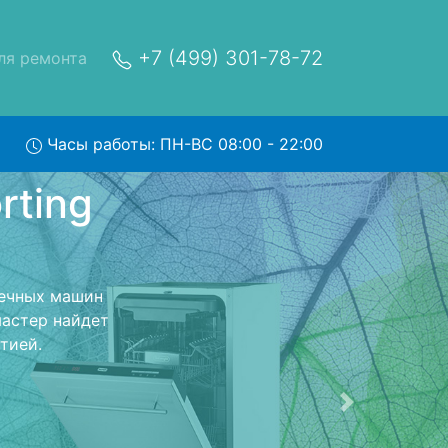
+7 (499) 301-78-72
ля ремонта
Часы работы: ПН-ВС 08:00 - 22:00
rting
ис
сный центр и
ерет Вашу
. Оговоренная
ники обратно.
Следующая