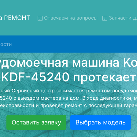
на РЕМОНТ
Отвечаем на вопросы
Запчасти д
ости
нт посудомоечных машин Ko
DF-45240 с вывозом в серв
домоечных машин Korting KDF-45240 с вывозом в серви
- с помощью нашей бесплатной услуги, специалист заб
ю машину для дальнейшего более детального ремонта
монта останется неизменно при возвращении видеотех
Оставить заявку
Выбрать модель