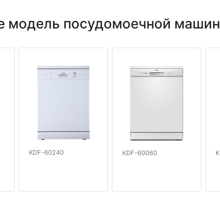
е модель посудомоечной машины
KDF-60240
KDF-60060
K