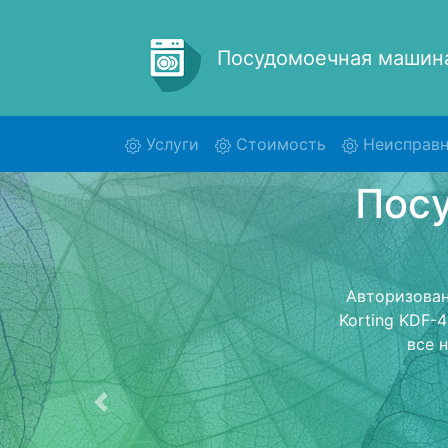
Посудомоечная маши
(current)
Услуги
Стоимость
Неисправн
Ремо
K
Ремонт посу
обратно 
посудомоечну
стоимость ре
Предыдущая