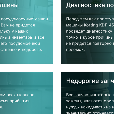
машины
Диагностика п
т посудомоечных машин
Перед тем как присту
 Вам не придется
машины Korting KDF-45
ольку у наших
проведет диагностику 
олный инвентарь и все
точно в курсе причины
шего посудомоечной
не придется повторно 
ственно и недорого.
поломок.
Недорогие зап
ом всех нюансов,
Все запчасти которые 
время прибытия
замены, являются ориг
я.
нужды накидывать на н
значительно отличаетс