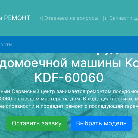
на РЕМОНТ
Отвечаем на вопросы
Запчасти д
ости
нт посудомоечных машин Ko
DF-60060 с вывозом в серв
домоечных машин Korting KDF-60060 с вывозом в серви
- с помощью нашей бесплатной услуги, специалист заб
ю машину для дальнейшего более детального ремонта
монта останется неизменно при возвращении видеотех
Оставить заявку
Выбрать модель