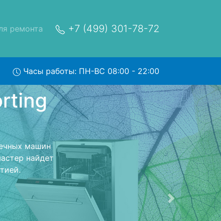
+7 (499) 301-78-72
ля ремонта
Часы работы: ПН-ВС 08:00 - 22:00
rting
ис
сный центр и
ерет Вашу
. Оговоренная
ники обратно.
Следующая