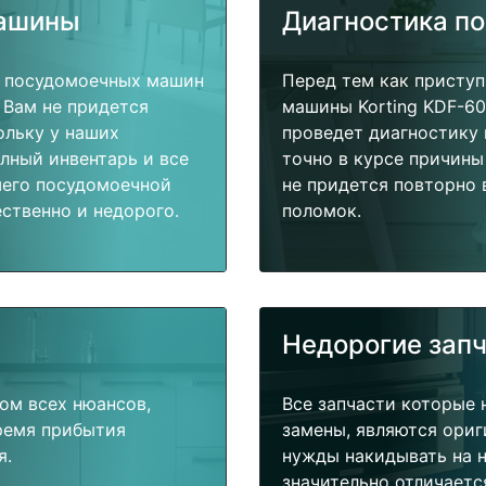
машины
Диагностика п
т посудомоечных машин
Перед тем как присту
 Вам не придется
машины Korting KDF-60
ольку у наших
проведет диагностику 
олный инвентарь и все
точно в курсе причины
шего посудомоечной
не придется повторно 
ственно и недорого.
поломок.
Недорогие зап
ом всех нюансов,
Все запчасти которые 
время прибытия
замены, являются ориг
я.
нужды накидывать на н
значительно отличаетс