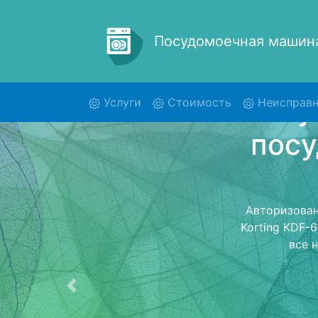
Посудомоечная маши
(current)
Услуги
Стоимость
Неисправн
Ремо
K
Ремонт посу
обратно 
посудомоечну
стоимость ре
Предыдущая