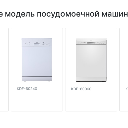
е модель посудомоечной машины
KDF-60240
KDF-60060
K