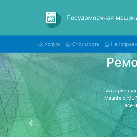
Посудомоечная маши
(current)
Услуги
Стоимость
Неисправн
Ремон
Ремонт посу
обратно 
посудомоечну
стоимость ре
Предыдущая