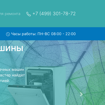
+7 (499) 301-78-72
ля ремонта
Часы работы: ПН-ВС 08:00 - 22:00
unfeld
с
сный центр и
ерет Вашу
. Оговоренная
ники обратно.
Следующая