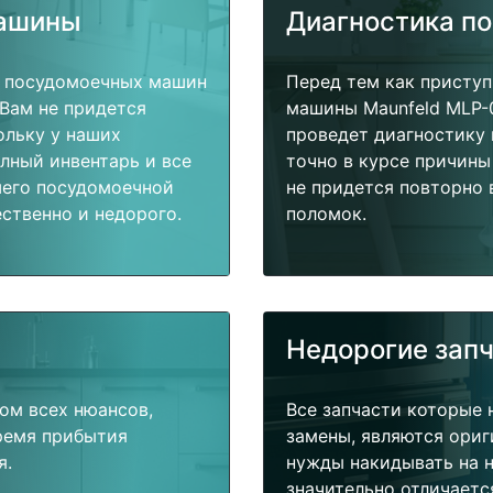
машины
Диагностика п
т посудомоечных машин
Перед тем как присту
 Вам не придется
машины Maunfeld MLP-0
ольку у наших
проведет диагностику 
олный инвентарь и все
точно в курсе причины
шего посудомоечной
не придется повторно 
ственно и недорого.
поломок.
Недорогие зап
ом всех нюансов,
Все запчасти которые 
время прибытия
замены, являются ориг
я.
нужды накидывать на н
значительно отличаетс