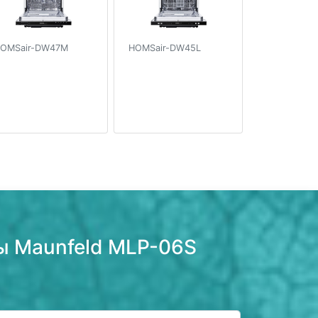
OMSair-DW47M
HOMSair-DW45L
ы Maunfeld MLP-06S