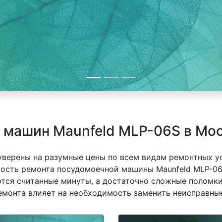
 машин Maunfeld MLP-06S в Мо
 уверены на разумные цены по всем видам ремонтных у
ость ремонта посудомоечной машины Maunfeld MLP-06S
ются считанные минуты, а достаточно сложные поломки
емонта влияет на необходимость заменить неисправные