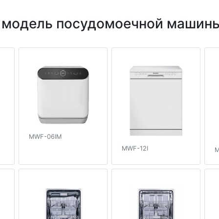
 модель посудомоечной машины
MWF-06IM
MWF-12I
M