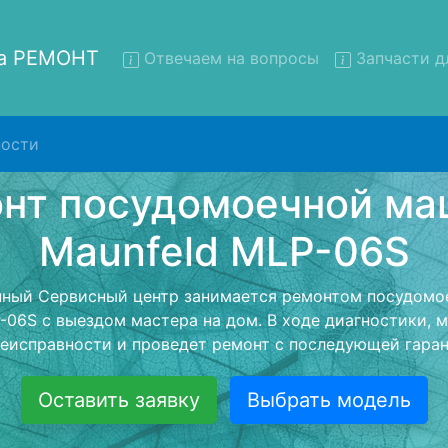
на РЕМОНТ
Отвечаем на вопросы
Запчасти д
ости
т посудомоечных машин Ma
MLP-06S с вывозом в серви
домоечных машин Maunfeld MLP-06S с вывозом в серви
- с помощью нашей бесплатной услуги, специалист заб
ю машину для дальнейшего более детального ремонта
монта останется неизменно при возвращении видеотех
Оставить заявку
Выбрать модель