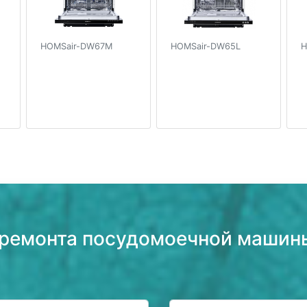
HOMSair-DW67M
HOMSair-DW65L
H
 ремонта посудомоечной машин