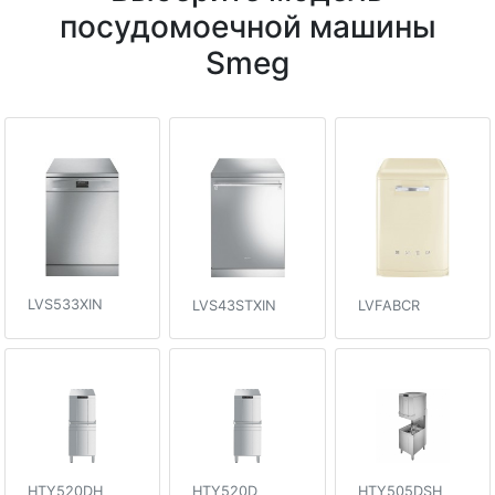
посудомоечной машины
Smeg
LVS533XIN
LVS43STXIN
LVFABCR
HTY520DH
HTY520D
HTY505DSH