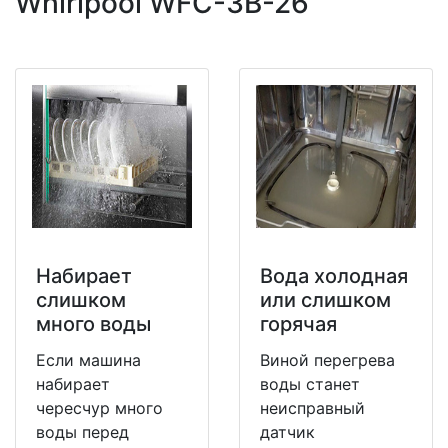
Whirlpool WFC-3B-26
Набирает
Вода холодная
слишком
или слишком
много воды
горячая
Если машина
Виной перегрева
набирает
воды станет
чересчур много
неисправный
воды перед
датчик