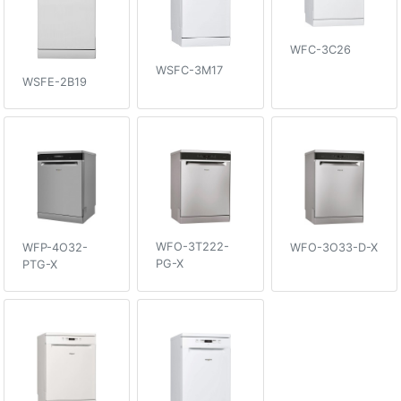
WFC-3C26
WSFC-3M17
WSFE-2B19
WFO-3T222-
WFO-3O33-D-X
WFP-4O32-
PG-X
PTG-X