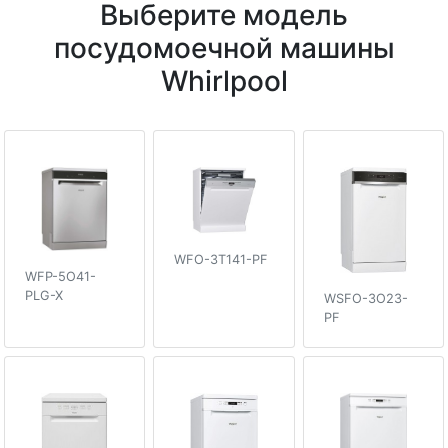
Выберите модель
посудомоечной машины
Whirlpool
WFO-3T141-PF
WFP-5O41-
PLG-X
WSFO-3O23-
PF