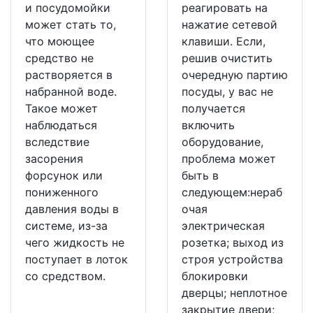
и посудомойки
реагировать на
может стать то,
нажатие сетевой
что моющее
клавиши. Если,
средство не
решив очистить
растворяется в
очередную партию
набранной воде.
посуды, у вас не
Такое может
получается
наблюдаться
включить
вследствие
оборудование,
засорения
проблема может
форсунок или
быть в
пониженного
следующем:нераб
давления воды в
очая
системе, из-за
электрическая
чего жидкость не
розетка; выход из
поступает в лоток
строя устройства
со средством.
блокировки
дверцы; неплотное
закрытие двери;