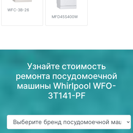
WFC-3B-26
MFD45S400W
Узнайте стоимость
ремонта посудомоечной
машины Whirlpool WFO-
3T141-PF