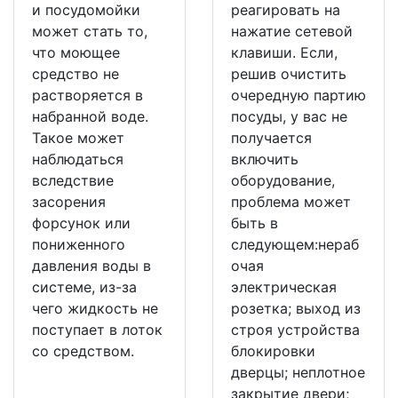
и посудомойки
реагировать на
может стать то,
нажатие сетевой
что моющее
клавиши. Если,
средство не
решив очистить
растворяется в
очередную партию
набранной воде.
посуды, у вас не
Такое может
получается
наблюдаться
включить
вследствие
оборудование,
засорения
проблема может
форсунок или
быть в
пониженного
следующем:нераб
давления воды в
очая
системе, из-за
электрическая
чего жидкость не
розетка; выход из
поступает в лоток
строя устройства
со средством.
блокировки
дверцы; неплотное
закрытие двери;