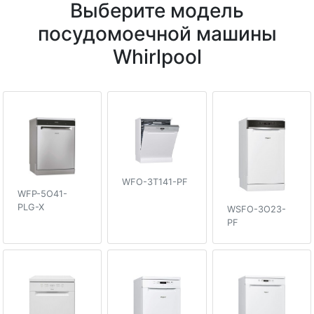
Выберите модель
посудомоечной машины
Whirlpool
WFO-3T141-PF
WFP-5O41-
PLG-X
WSFO-3O23-
PF