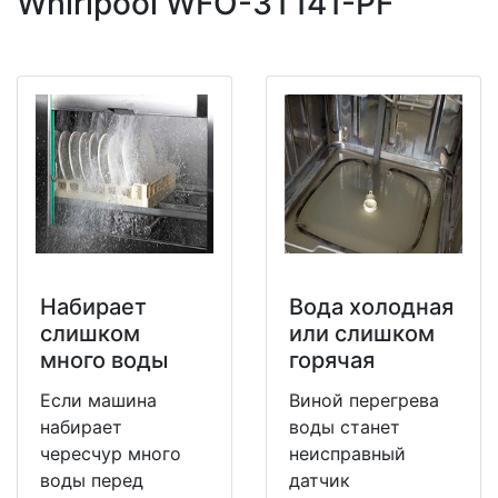
Whirlpool WFO-3T141-PF
Набирает
Вода холодная
слишком
или слишком
много воды
горячая
Если машина
Виной перегрева
набирает
воды станет
чересчур много
неисправный
воды перед
датчик