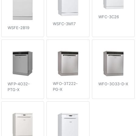
WFC-3C26
WSFC-3M17
WSFE-2B19
WFO-3T222-
WFO-3O33-D-X
WFP-4O32-
PG-X
PTG-X