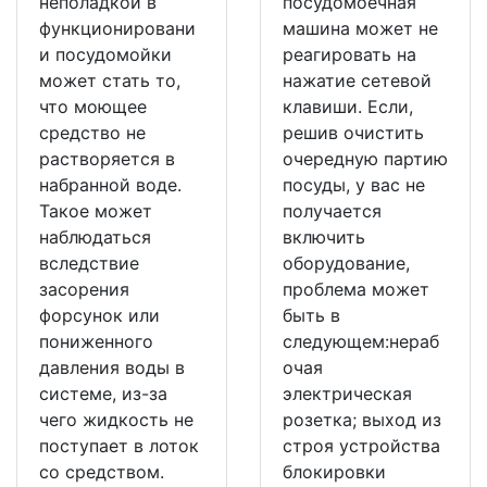
неполадкой в
посудомоечная
функционировани
машина может не
и посудомойки
реагировать на
может стать то,
нажатие сетевой
что моющее
клавиши. Если,
средство не
решив очистить
растворяется в
очередную партию
набранной воде.
посуды, у вас не
Такое может
получается
наблюдаться
включить
вследствие
оборудование,
засорения
проблема может
форсунок или
быть в
пониженного
следующем:нераб
давления воды в
очая
системе, из-за
электрическая
чего жидкость не
розетка; выход из
поступает в лоток
строя устройства
со средством.
блокировки