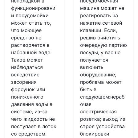
неполадкой в
посудомоечная
функционировани
машина может не
и посудомойки
реагировать на
может стать то,
нажатие сетевой
что моющее
клавиши. Если,
средство не
решив очистить
растворяется в
очередную партию
набранной воде.
посуды, у вас не
Такое может
получается
наблюдаться
включить
вследствие
оборудование,
засорения
проблема может
форсунок или
быть в
пониженного
следующем:нераб
давления воды в
очая
системе, из-за
электрическая
чего жидкость не
розетка; выход из
поступает в лоток
строя устройства
со средством.
блокировки