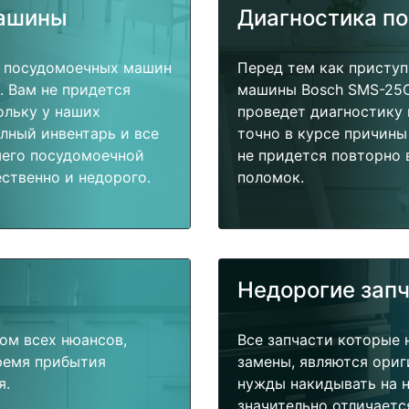
машины
Диагностика п
т посудомоечных машин
Перед тем как присту
. Вам не придется
машины Bosch SMS-25C
ольку у наших
проведет диагностику 
олный инвентарь и все
точно в курсе причины
шего посудомоечной
не придется повторно 
ственно и недорого.
поломок.
Недорогие зап
ом всех нюансов,
Все запчасти которые 
время прибытия
замены, являются ориг
я.
нужды накидывать на н
значительно отличаетс