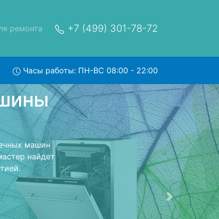
+7 (499) 301-78-72
ля ремонта
Часы работы: ПН-ВС 08:00 - 22:00
osch
вис
исный центр и
ерет Вашу
. Оговоренная
ники обратно.
Следующая