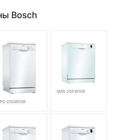
ны Bosch
SMS-25FW10R
PS-25DW03R