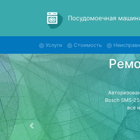
Посудомоечная маши
(current)
Услуги
Стоимость
Неисправн
Рем
SM
Ремонт посуд
обратно 
посудомоечну
стоимость ре
Предыдущая