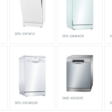
SPS-25FW13
SPS-2IKW4CR
S
SMS-45GI01E
SPS-25CW02R
S