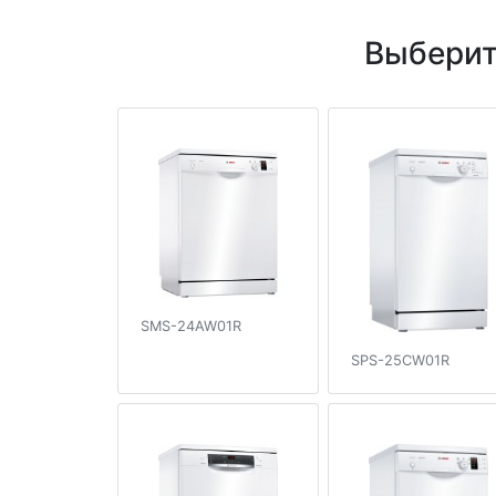
Выберит
SMS-24AW01R
SPS-25CW01R