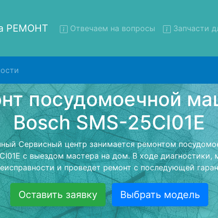
на РЕМОНТ
Отвечаем на вопросы
Запчасти д
ости
онт посудомоечных машин B
S-25CI01E с вывозом в сер
омоечных машин Bosch SMS-25CI01E с вывозом в серв
- с помощью нашей бесплатной услуги, специалист заб
ю машину для дальнейшего более детального ремонта
монта останется неизменно при возвращении видеотех
Оставить заявку
Выбрать модель