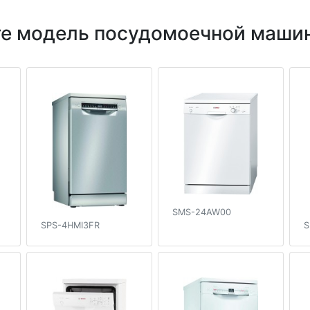
е модель посудомоечной маши
SMS-24AW00
SPS-4HMI3FR
S