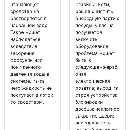
что моющее
клавиши. Если,
средство не
решив очистить
растворяется в
очередную партию
набранной воде.
посуды, у вас не
Такое может
получается
наблюдаться
включить
вследствие
оборудование,
засорения
проблема может
форсунок или
быть в
пониженного
следующем:нераб
давления воды в
очая
системе, из-за
электрическая
чего жидкость не
розетка; выход из
поступает в лоток
строя устройства
со средством.
блокировки
дверцы; неплотное
закрытие двери;
неисправность
сетевой клавиши;