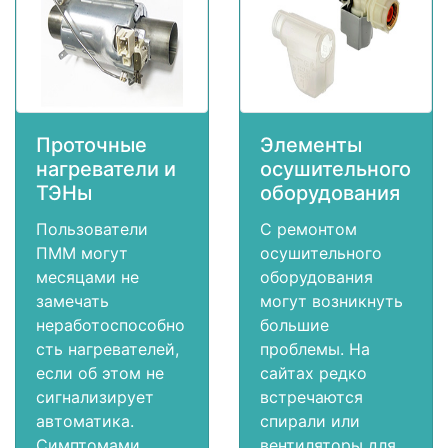
Проточные
Элементы
нагреватели и
осушительного
ТЭНы
оборудования
Пользователи
С ремонтом
ПММ могут
осушительного
месяцами не
оборудования
замечать
могут возникнуть
неработоспособно
большие
сть нагревателей,
проблемы. На
если об этом не
сайтах редко
сигнализирует
встречаются
автоматика.
спирали или
Симптомами
вентиляторы для