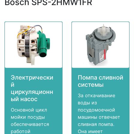
Bosch SPS-2HMW1FR
Электрически
Помпа сливной
й
системы
циркуляционн
За откачивание
ый насос
воды из
Основной цикл
посудомоечной
мойки посуды
машины отвечает
обеспечивается
сливная помпа.
работой
Она имеет