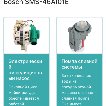
Bosch SMS-46AI01E
Электрически
Помпа сливной
й
системы
циркуляционн
За откачивание
ый насос
воды из
Основной цикл
посудомоечной
мойки посуды
машины отвечает
обеспечивается
сливная помпа.
работой
Она имеет