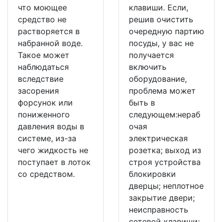
что моющее
клавиши. Если,
средство не
решив очистить
растворяется в
очередную партию
набранной воде.
посуды, у вас не
Такое может
получается
наблюдаться
включить
вследствие
оборудование,
засорения
проблема может
форсунок или
быть в
пониженного
следующем:нераб
давления воды в
очая
системе, из-за
электрическая
чего жидкость не
розетка; выход из
поступает в лоток
строя устройства
со средством.
блокировки
дверцы; неплотное
закрытие двери;
неисправность
сетевой клавиши;