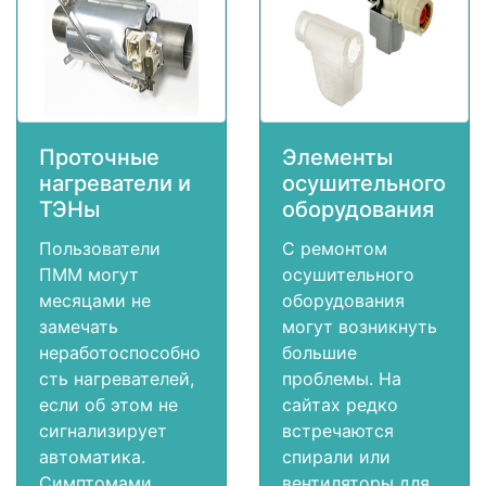
Проточные
Элементы
нагреватели и
осушительного
ТЭНы
оборудования
Пользователи
С ремонтом
ПММ могут
осушительного
месяцами не
оборудования
замечать
могут возникнуть
неработоспособно
большие
сть нагревателей,
проблемы. На
если об этом не
сайтах редко
сигнализирует
встречаются
автоматика.
спирали или
Симптомами
вентиляторы для