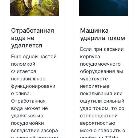
Отработанная
Машинка
вода не
ударила током
удаляется
Если при касании
Еще одной частой
корпуса
поломкой
посудомоечного
считается
оборудования вы
неправильное
чувствуете
функционировани
неприятные
е слива.
покалывания или
Отработанная
ощутили сильный
вода может не
удар током, то со
удаляться из
стопроцентной
посудомойки
вероятностью
вследствие засора
можно говорить о
в сливной системе
пробитии ТЭНа.