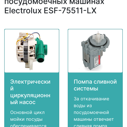
посудомоечных машинах
Electrolux ESF-75511-LX
Электрически
Помпа сливной
й
системы
циркуляционн
За откачивание
ый насос
воды из
Основной цикл
посудомоечной
мойки посуды
машины отвечает
обеспечивается
сливная помпа.