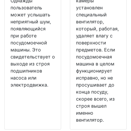
Однажды
камеры
пользователь
установлен
может услышать
специальный
неприятный шум,
вентилятор,
появляющийся
который, работая,
при работе
удаляет влагу с
посудомоечной
поверхности
машины. Это
предметов. Если
свидетельствует о
посудомоечная
выходе из строя
машина в целом
подшипников
функционирует
насоса или
исправно, но не
электродвижка.
просушивает до
конца посуду,
скорее всего, из
строя вышел
именно
вентилятор.