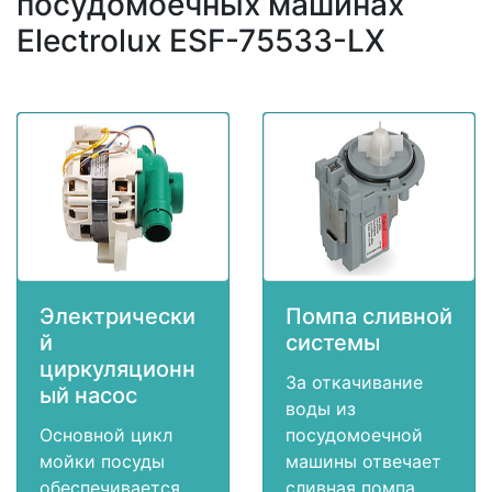
посудомоечных машинах
Electrolux ESF-75533-LX
Электрически
Помпа сливной
й
системы
циркуляционн
За откачивание
ый насос
воды из
Основной цикл
посудомоечной
мойки посуды
машины отвечает
обеспечивается
сливная помпа.