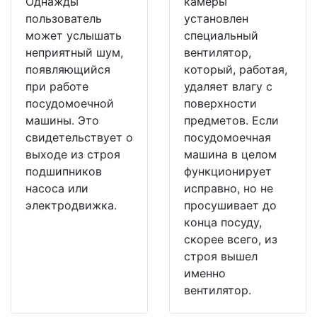
Однажды
камеры
пользователь
установлен
может услышать
специальный
неприятный шум,
вентилятор,
появляющийся
который, работая,
при работе
удаляет влагу с
посудомоечной
поверхности
машины. Это
предметов. Если
свидетельствует о
посудомоечная
выходе из строя
машина в целом
подшипников
функционирует
насоса или
исправно, но не
электродвижка.
просушивает до
конца посуду,
скорее всего, из
строя вышел
именно
вентилятор.