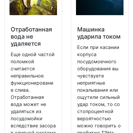
Отработанная
Машинка
вода не
ударила током
удаляется
Если при касании
Еще одной частой
корпуса
поломкой
посудомоечного
считается
оборудования вы
неправильное
чувствуете
функционировани
неприятные
е слива.
покалывания или
Отработанная
ощутили сильный
вода может не
удар током, то со
удаляться из
стопроцентной
посудомойки
вероятностью
вследствие засора
можно говорить о
в сливной системе
пробитии ТЭНа.