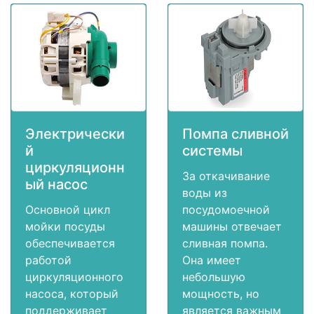
Электрически
Помпа сливной
й
системы
циркуляционн
За откачивание
ый насос
воды из
Основной цикл
посудомоечной
мойки посуды
машины отвечает
обеспечивается
сливная помпа.
работой
Она имеет
циркуляционного
небольшую
насоса, который
мощность, но
поддерживает
является важным