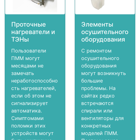
Проточные
Элементы
нагреватели и
осушительного
ТЭНы
оборудования
Пользователи
С ремонтом
ПММ могут
осушительного
месяцами не
оборудования
замечать
могут возникнуть
неработоспособно
большие
сть нагревателей,
проблемы. На
если об этом не
сайтах редко
сигнализирует
встречаются
автоматика.
спирали или
Симптомами
вентиляторы для
поломки этих
конкретных
устройств могут
моделей ПММ.