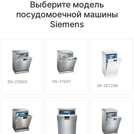
Выберите модель
посудомоечной машины
Siemens
SN-215I01
SN-236I02
SR-26T298