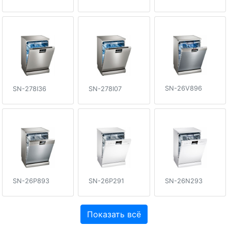
SN-26V896
SN-278I36
SN-278I07
SN-26P893
SN-26P291
SN-26N293
Показать всё