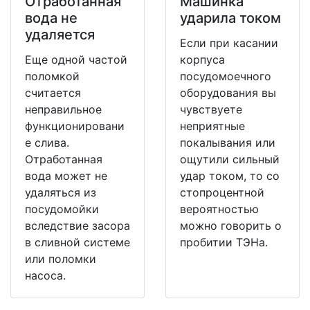
Отработанная
Машинка
вода не
ударила током
удаляется
Если при касании
Еще одной частой
корпуса
поломкой
посудомоечного
считается
оборудования вы
неправильное
чувствуете
функционировани
неприятные
е слива.
покалывания или
Отработанная
ощутили сильный
вода может не
удар током, то со
удаляться из
стопроцентной
посудомойки
вероятностью
вследствие засора
можно говорить о
в сливной системе
пробитии ТЭНа.
или поломки
насоса.