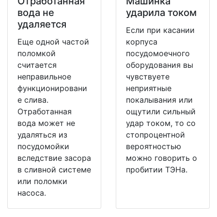
Отработанная
Машинка
вода не
ударила током
удаляется
Если при касании
Еще одной частой
корпуса
поломкой
посудомоечного
считается
оборудования вы
неправильное
чувствуете
функционировани
неприятные
е слива.
покалывания или
Отработанная
ощутили сильный
вода может не
удар током, то со
удаляться из
стопроцентной
посудомойки
вероятностью
вследствие засора
можно говорить о
в сливной системе
пробитии ТЭНа.
или поломки
насоса.