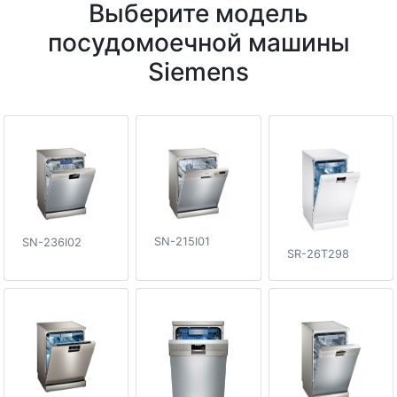
Выберите модель
посудомоечной машины
Siemens
SN-215I01
SN-236I02
SR-26T298