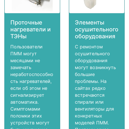
Проточные
Элементы
нагреватели и
осушительного
ТЭНы
оборудования
Пользователи
С ремонтом
ПММ могут
осушительного
месяцами не
оборудования
замечать
могут возникнуть
неработоспособно
большие
сть нагревателей,
проблемы. На
если об этом не
сайтах редко
сигнализирует
встречаются
автоматика.
спирали или
Симптомами
вентиляторы для
поломки этих
конкретных
устройств могут
моделей ПММ.