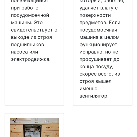
появляющийся
который, работая,
при работе
удаляет влагу с
посудомоечной
поверхности
машины. Это
предметов. Если
свидетельствует о
посудомоечная
выходе из строя
машина в целом
подшипников
функционирует
насоса или
исправно, но не
электродвижка.
просушивает до
конца посуду,
скорее всего, из
строя вышел
именно
вентилятор.