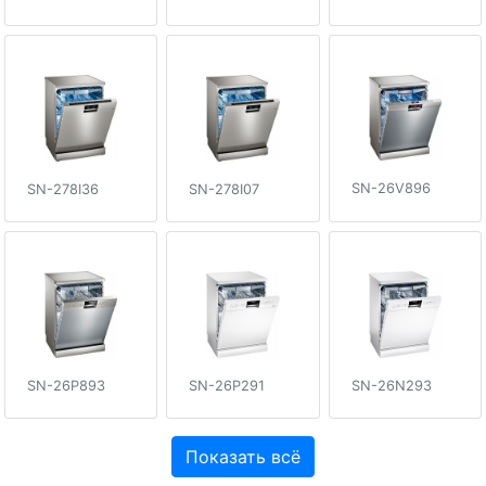
SN-26V896
SN-278I36
SN-278I07
SN-26P893
SN-26P291
SN-26N293
Показать всё