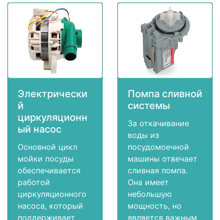
Электрически
Помпа сливной
й
системы
циркуляционн
За откачивание
ый насос
воды из
Основной цикл
посудомоечной
мойки посуды
машины отвечает
обеспечивается
сливная помпа.
работой
Она имеет
циркуляционного
небольшую
насоса, который
мощность, но
поддерживает
является важным