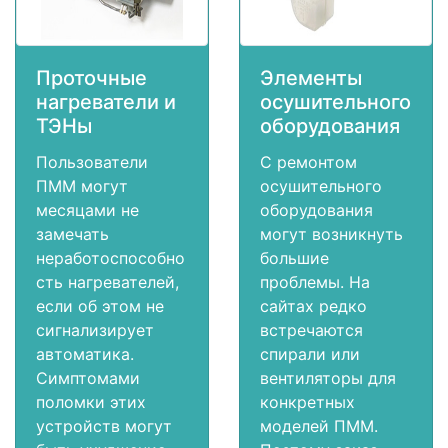
Проточные
Элементы
нагреватели и
осушительного
ТЭНы
оборудования
Пользователи
С ремонтом
ПММ могут
осушительного
месяцами не
оборудования
замечать
могут возникнуть
неработоспособно
большие
сть нагревателей,
проблемы. На
если об этом не
сайтах редко
сигнализирует
встречаются
автоматика.
спирали или
Симптомами
вентиляторы для
поломки этих
конкретных
устройств могут
моделей ПММ.