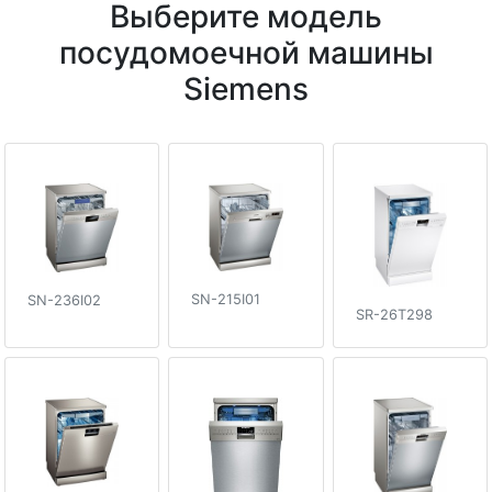
Выберите модель
посудомоечной машины
Siemens
SN-215I01
SN-236I02
SR-26T298