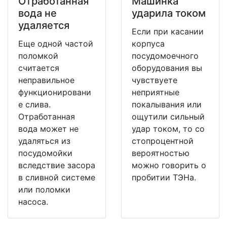
Отработанная
Машинка
вода не
ударила током
удаляется
Если при касании
Еще одной частой
корпуса
поломкой
посудомоечного
считается
оборудования вы
неправильное
чувствуете
функционировани
неприятные
е слива.
покалывания или
Отработанная
ощутили сильный
вода может не
удар током, то со
удаляться из
стопроцентной
посудомойки
вероятностью
вследствие засора
можно говорить о
в сливной системе
пробитии ТЭНа.
или поломки
насоса.