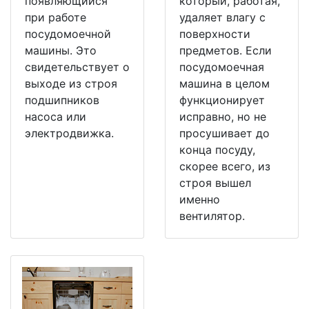
появляющийся
который, работая,
при работе
удаляет влагу с
посудомоечной
поверхности
машины. Это
предметов. Если
свидетельствует о
посудомоечная
выходе из строя
машина в целом
подшипников
функционирует
насоса или
исправно, но не
электродвижка.
просушивает до
конца посуду,
скорее всего, из
строя вышел
именно
вентилятор.