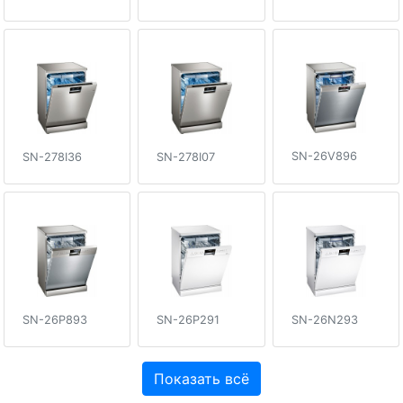
SN-26V896
SN-278I36
SN-278I07
SN-26P893
SN-26P291
SN-26N293
Показать всё