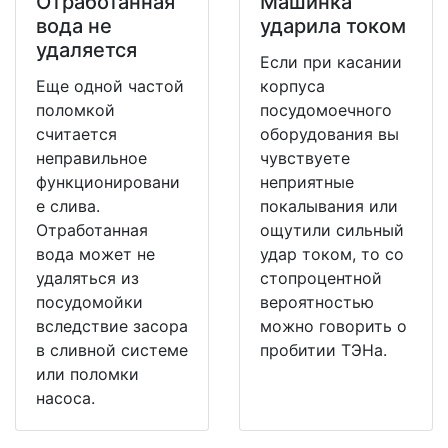
Отработанная
Машинка
вода не
ударила током
удаляется
Если при касании
Еще одной частой
корпуса
поломкой
посудомоечного
считается
оборудования вы
неправильное
чувствуете
функционировани
неприятные
е слива.
покалывания или
Отработанная
ощутили сильный
вода может не
удар током, то со
удаляться из
стопроцентной
посудомойки
вероятностью
вследствие засора
можно говорить о
в сливной системе
пробитии ТЭНа.
или поломки
насоса.