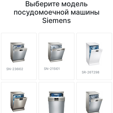
Выберите модель
посудомоечной машины
Siemens
SN-215I01
SN-236I02
SR-26T298