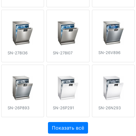
SN-26V896
SN-278I36
SN-278I07
SN-26P893
SN-26P291
SN-26N293
Показать всё