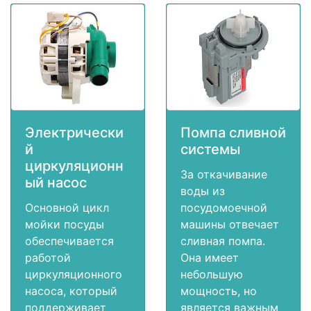
Электрически
Помпа сливной
й
системы
циркуляционн
За откачивание
ый насос
воды из
Основной цикл
посудомоечной
мойки посуды
машины отвечает
обеспечивается
сливная помпа.
работой
Она имеет
циркуляционного
небольшую
насоса, который
мощность, но
поддерживает
является важным