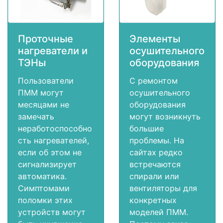
Проточные
Элементы
нагреватели и
осушительного
ТЭНы
оборудования
Пользователи
С ремонтом
ПММ могут
осушительного
месяцами не
оборудования
замечать
могут возникнуть
неработоспособно
большие
сть нагревателей,
проблемы. На
если об этом не
сайтах редко
сигнализирует
встречаются
автоматика.
спирали или
Симптомами
вентиляторы для
поломки этих
конкретных
устройств могут
моделей ПММ.