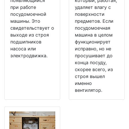
появляющийся
который, работая,
при работе
удаляет влагу с
посудомоечной
поверхности
машины. Это
предметов. Если
свидетельствует о
посудомоечная
выходе из строя
машина в целом
подшипников
функционирует
насоса или
исправно, но не
электродвижка.
просушивает до
конца посуду,
скорее всего, из
строя вышел
именно
вентилятор.